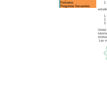
Formatos
Preguntas frecuentes
estudi
Usted 
tutorí
institu
Las mo