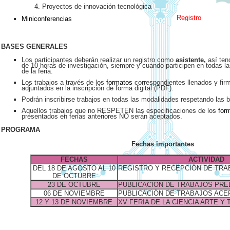
Proyectos de innovación tecnológica
Registro cerrado
Miniconferencias
BASES GENERALES
Los participantes deberán realizar un registro como
asistente,
así ten
de 10 horas de investigación, siempre y cuando participen en todas l
de la feria.
Los trabajos a través de los
formatos
correspondientes llenados y fir
adjuntados en la inscripción de forma digital (PDF).
Podrán inscribirse trabajos en todas las modalidades respetando las 
Aquellos trabajos que no RESPETEN las especificaciones de los
for
presentados en ferias anteriores NO serán aceptados.
PROGRAMA
Fechas importantes
FECHAS
ACTIVIDAD
DEL 18 DE AGOSTO AL 10
REGISTRO Y RECEPCIÓN DE TRA
DE OCTUBRE
23 DE OCTUBRE
PUBLICACIÓN DE TRABAJOS PRE
06 DE NOVIEMBRE
PUBLICACIÓN DE TRABAJOS ACE
12 Y 13 DE NOVIEMBRE
XV FERIA DE LA CIENCIA ARTE Y