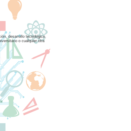
ión, desarrollo tecnológico,
versitario o cualquier otra
ro:
06 de Nov
te de registro:
08 de Nov
ct