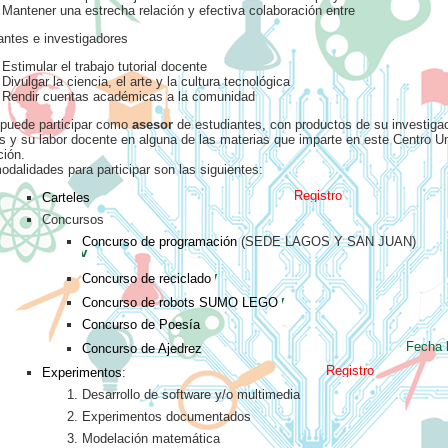
Mantener una estrecha relación y efectiva colaboración entre
antes e investigadores
Estimular el trabajo tutorial docente
Divulgar la ciencia, el arte y la cultura tecnológica
Rendir cuentas académicas a la comunidad
puede participar como
asesor
de estudiantes, con productos de su investigac
as y su labor docente en alguna de las materias que imparte en este Centro Uni
ción.
dalidades para participar son las siguientes:
Registro cerrado
Carteles
Concursos
Concurso de programación
(SEDE LAGOS Y SAN JUAN)
Fecha límite de registro:
11 de Nov
Fecha límite de regist
Concurso de reciclado
Fecha lími
Concurso de robots SUMO LEGO
Concurso de Poesía
Fecha límite de registro:
29 de O
Concurso de Ajedrez
Registro cerrado
Experimentos
:
Desarrollo de software y/o multimedia
Experimentos documentados
Modelación matemática