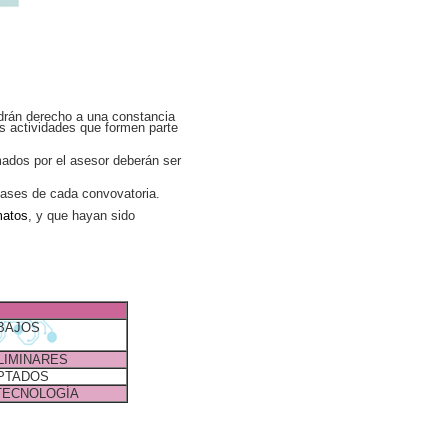
drán derecho a una constancia
as actividades que formen parte
mados por el asesor deberán ser
bases de cada convovatoria.
matos
, y que hayan sido
BAJOS
LIMINARES
PTADOS
 TECNOLOGÍA