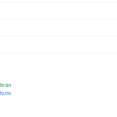
ltrán
dg.mx