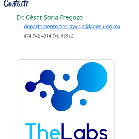
Contacto
Dr. César Soria Fregozo
departamento.tierrayvida@lagos.udg.mx
474 742 4314
Ext. 66512