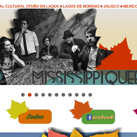
AL CULTURAL OTOÑO EN LAGOS ■ LAGOS DE MORENO ■ JALISCO ■ MEXICO
1
2
3
4
5
6
7
8
9
10
11