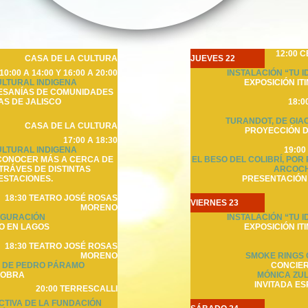
12:00 
CASA DE LA CULTURA
JUEVES 22
10:00 A 14:00 Y 16:00 A 20:00
INSTALACIÓN “TU I
ULTURAL INDIGENA
EXPOSICIÓN IT
ESANÍAS DE COMUNIDADES
AS DE JALISCO
18:0
TURANDOT, DE GIA
CASA DE LA CULTURA
PROYECCIÓN 
17:00 A 18:30
ULTURAL INDIGENA
19:00
CONOCER MÁS A CERCA DE
EL BESO DEL COLIBRÍ, POR
TRÁVES DE DISTINTAS
ARCOC
ESTACIONES.
PRESENTACIÓN 
18:30 TEATRO JOSÉ ROSAS
VIERNES 23
MORENO
UGURACIÓN
INSTALACIÓN “TU I
O EN LAGOS
EXPOSICIÓN IT
18:30 TEATRO JOSÉ ROSAS
MORENO
SMOKE RINGS
 DE PEDRO PÁRAMO
CONCIE
OBRA
MÓNICA ZU
INVITADA ES
20:00 TERRESCALLI
CTIVA DE LA FUNDACIÓN