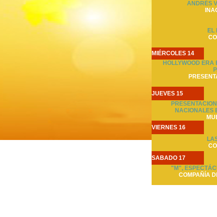
ANDRÉS V
INA
EL
CO
MIÉRCOLES 14
HOLLYWOOD ERA E
P
PRESENTA
JUEVES 15
PRESENTACION
NACIONALES 
MU
VIERNES 16
LA
CO
SABADO 17
"M", ESPECTÁC
COMPAÑÍA D