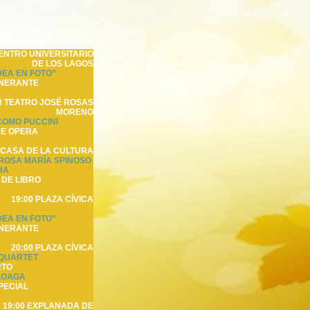
CENTRO UNIVERSITARIO
DE LOS LAGOS
DEA EN FOTO”
INERANTE
0 TEATRO JOSÉ ROSAS
MORENO
COMO PUCCINI
DE OPERA
 CASA DE LA CULTURA
 ROSA MARÍA SPINOSO
HA
DE LIBRO
19:00 PLAZA CÍVICA
DEA EN FOTO”
INERANTE
20:00 PLAZA CÍVICA
 QUARTET
RTO
LOAGA
PECIAL
19:00 EXPLANADA DE