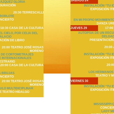
SÁBADO 24
ÁZQUEZ GLORIA
GURACIÓN
INSTALACIÓN “TU I
EXPOSICIÓN IT
20:30 TERRESCALLI
 BORLOTE
NCIERTO
EN MI PROPIO MOVIMIENT
DANZA UR
18:30 CASA DE LA CULTURA
JUEVES 29
17:00
AUTOPSIA DE UN REC
L CIELO, POR CELIA DEL
DELGA
ALACIO
PRESENTACIÓN 
CIÓN DE LIBRO
20:00
20:00 TEATRO JOSÉ ROSAS
MORENO
INSTALACIÓN “TU I
 DE CORTOMETRAJES
EXPOSICIÓN IT
E INTERNACIONALES
ESTRARIO
20:0
20:00 CASA DE LA CULTURA
LOS HERMANOS
S BRUJAS
TEATRO Y M
NCIERTO
VIERNES 30
20:00 TEATRO JOSÉ ROSAS
MORENO
INSTALACIÓN “TU I
ULO MULTIDICIPLINAR
EXPOSICIÓN IT
E TEATRO HIDALGO
MISSISSIPPI
CONCIE
LADY M