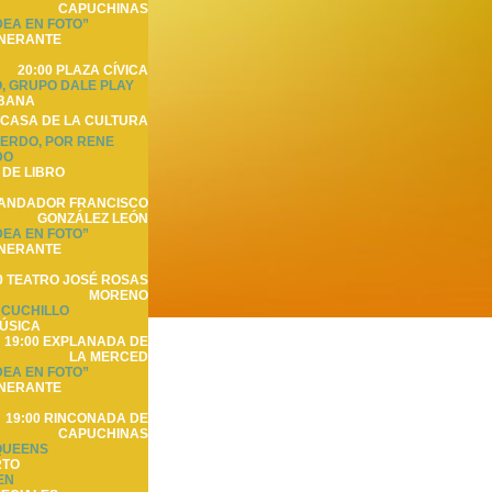
CAPUCHINAS
DEA EN FOTO”
INERANTE
20:00 PLAZA CÍVICA
O, GRUPO DALE PLAY
BANA
 CASA DE LA CULTURA
UERDO, POR RENE
DO
DE LIBRO
 ANDADOR FRANCISCO
GONZÁLEZ LEÓN
DEA EN FOTO”
INERANTE
0 TEATRO JOSÉ ROSAS
MORENO
 CUCHILLO
ÚSICA
19:00 EXPLANADA DE
LA MERCED
DEA EN FOTO”
INERANTE
19:00 RINCONADA DE
CAPUCHINAS
 QUEENS
RTO
EN