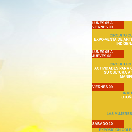
LUNES 05 A
VIERNES 09
CIRCUITO C
EXPO-VENTA DE ART
INDÍGEN
LUNES 05 A
JUEVES 08
CIRCUITO C
ACTIVIDADES PARA 
SU CULTURA A 
MANIF
VIERNES 09
INA
OTOÑ
LAS MUJERES
SÁBADO 10
EXPOSICIÓN COLE