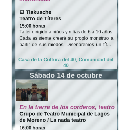
El Tlakuache
Teatro de Títeres
15:00 horas
Taller dirigido a niños y niñas de 6 a 10 años.
Cada asistente creará su propio monstruo a
partir de sus miedos. Diseñaremos un títere
bocón con la cantidad de ojos, narices y
bocas que cada constructor desee, para al
Casa de la Cultura del 40, Comunidad del
final darle vida con una voz y un carácter
40
particular. Cupo limitado
Sábado 14 de octubre
En la tierra de los corderos, teatro
Grupo de Teatro Municipal de Lagos
de Moreno / La nada teatro
16:00 horas