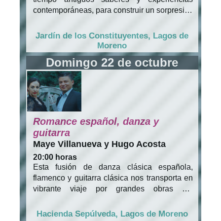
manada de lobos, un gran venado y a las
contemporáneas, para construir un sorpresivo
múltiples creaturas realizadas por ellos
juego entre lo humano y lo animal. Una
mismos.
reivindicación de la figura del lobo, símbolo
Jardín de los Constituyentes, Lagos de
por antonomasia de los aspectos de la
Moreno
naturaleza más temidos y odiados por el
Domingo 22 de octubre
hombre, como pieza fundamental en el
rompecabezas simbólico y ecológico de
nuestros territorios y culturas.
Romance español, danza y
guitarra
Maye Villanueva y Hugo Acosta
20:00 horas
Esta fusión de danza clásica española,
flamenco y guitarra clásica nos transporta en
vibrante viaje por grandes obras del
repertorio español, interpretadas a la guitarra
por Hugo Acosta y coreografiadas
Hacienda Sepúlveda, Lagos de Moreno