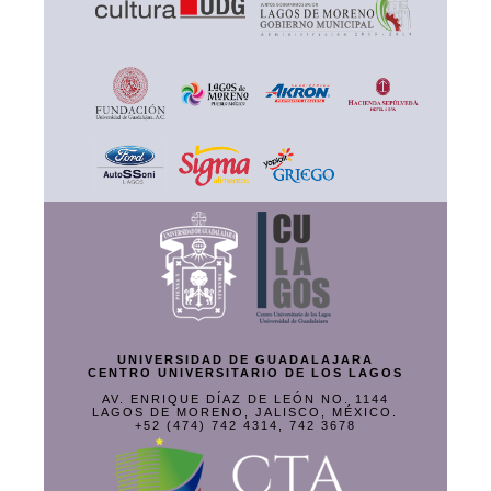
UNIVERSIDAD DE GUADALAJARA
CENTRO UNIVERSITARIO DE LOS LAGOS
AV. ENRIQUE DÍAZ DE LEÓN NO. 1144
LAGOS DE MORENO, JALISCO, MÉXICO.
+52 (474) 742 4314, 742 3678