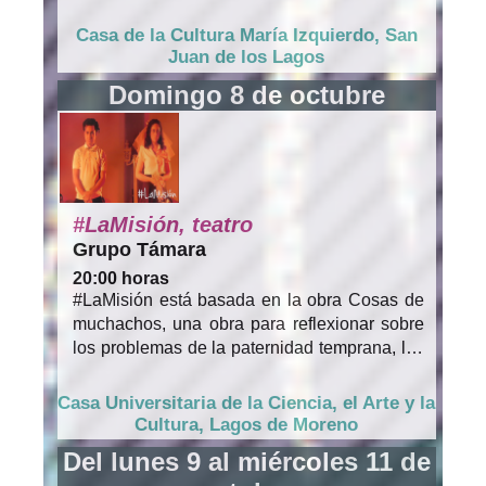
Flaco" Arias, aunque el debut oficial se
realizó un viernes 13 de abril de 1963, en la
Casa de la Cultura María Izquierdo, San
Plaza de San Roque, en la capital de
Juan de los Lagos
Guanajuato. Han realizado giras por casi
Domingo 8 de octubre
todo el sur de Estados Unidos, Canadá,
Centro y Sudamérica, además de ganar un
Disco de Oro por venta de discos, el Heraldo
de Plata, etc. Actualmente la Estudiantina de
la Universidad de Guanajuato, continúa
deleitando al público con su entrega y
#LaMisión, teatro
compromiso, y sin olvidar el origen e
Grupo Támara
inspiración de la misma.
20:00 horas
#LaMisión está basada en la obra Cosas de
muchachos, una obra para reflexionar sobre
los problemas de la paternidad temprana, las
relaciones sexuales irresponsables y la falta
de comunicación entre jóvenes y adultos.
Casa Universitaria de la Ciencia, el Arte y la
Cultura, Lagos de Moreno
Del lunes 9 al miércoles 11 de