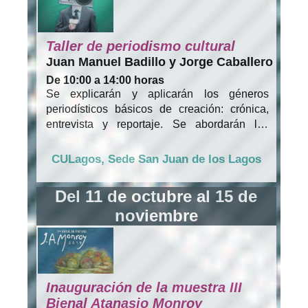
Taller de periodismo cultural
Juan Manuel Badillo y Jorge Caballero
De 10:00 a 14:00 horas
Se explicarán y aplicarán los géneros
periodísticos básicos de creación: crónica,
entrevista y reportaje. Se abordarán los
alcances del periodismo de cine, cultural y de
espectáculos, en dos modalidades (escrito y
CULagos, Sede San Juan de los Lagos
online). Se trabajará para que el alumno
extienda su visión sobre la importancia del
Del 11 de octubre al 15 de
periodismo cultural en nuestras vidas y sobre
noviembre
las maneras que se deben plantear un nuevo
modo de ejercer el periodismo, gracias a las
oportunidades que ofrecen internet y los
nuevos medios.
Inauguración de la muestra III
Bienal Atanasio Monroy