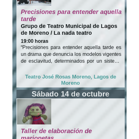
los emisarios de su padre en las filas villistas.
Cautivados por la belleza y la virginal
Precisiones para entender aquella
inocencia de la joven vestida de blanco, los
tarde
tres militares se enamoran de ella. Pero Rosa
Grupo de Teatro Municipal de Lagos
a su vez se interesa, con nutrido recato, sólo
de Moreno / La nada teatro
en Pedro, lo que genera pequeños disgustos
19:00 horas
y problemas de celos entre los tres dorados
“Precisiones para entender aquella tarde es
de Villa.
un drama que denuncia los modelos vigentes
de esclavitud, determinados por un sistema
económico que nos encadena a la dialéctica
de la deuda: vivimos para pagar y volver a
Teatro José Rosas Moreno, Lagos de
consumir. Las macroestructuras, perfectas
Moreno
jaulas de oro, aplastan la fragilidad humana,
Sábado 14 de octubre
que también es amenazada por los cambios
de humor del planeta. Es así que colapsan en
esta historia, el estallido de la mujer
trabajadora con el grito de la tierra”. Hugo
Abraham Wirth.
Taller de elaboración de
marionetas