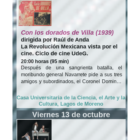
Nieto (Antonio R. Frausto) salve la vida de
Rosalío Mendoza el día de su boda,
dejándolo con una deuda de honor más
grande que la amistad.
Con los dorados de Villa (1939)
dirigida por Raúl de Anda
La Revolución Mexicana vista por el
cine. Ciclo de cine UdeG.
20:00 horas (95 min)
Después de una sangrienta batalla, el
moribundo general Navarrete pide a sus tres
amigos y subordinados, el Coronel Domingo
(Domingo Soler), el Mayor Pedro Mondragón
(Pedro Armendáriz) y el Mayor Fernández
Casa Universitaria de la Ciencia, el Arte y la
(Emilio El Indio Fernández), que busquen a
Cultura, Lagos de Moreno
su hija Rosa Navarrete (Susana Cora), y la
Viernes 13 de octubre
entreguen para que se case con su
prometido. Cuando los generales la
encuentran, Rosa está en un convento de
monjas, sale de allí y viaja en compañía de