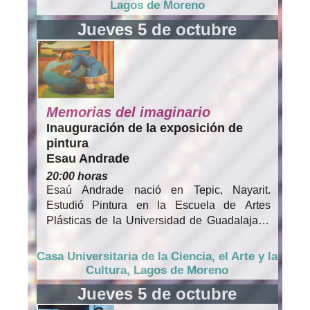
Lagos de Moreno
Jueves 5 de octubre
Memorias del imaginario
Inauguración de la exposición de
pintura
Esau Andrade
20:00 horas
Esaú Andrade nació en Tepic, Nayarit.
Estudió Pintura en la Escuela de Artes
Plásticas de la Universidad de Guadalajara.
Ha expuesto tanto de manera individual
como colectivamente en México, en ciudades
Casa Universitaria de la Ciencia, el Arte y la
como Guadalajara, Puerto Vallarta, CDMX y
Cultura, Lagos de Moreno
Tijuana. En el extranjero, en Los Ángeles,
Jueves 5 de octubre
California; San Antonio, Texas; Santa Fe,