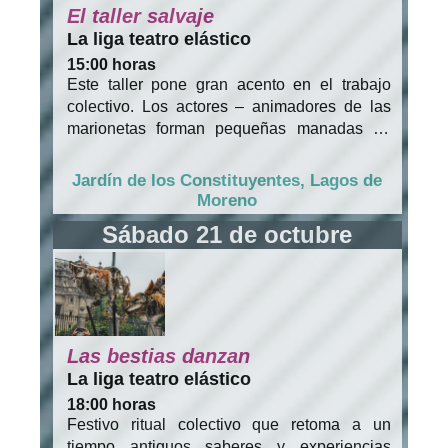
El taller salvaje
La liga teatro elástico
15:00 horas
Este taller pone gran acento en el trabajo
colectivo. Los actores – animadores de las
marionetas forman pequeñas manadas de
niños alrededor de cada lobo, después los
guían a través de múltiples actividades como
Jardín de los Constituyentes, Lagos de
el armado y la decoración de una máscara –
Moreno
gorra de lobo, la realización de un títere con
Sábado 21 de octubre
materiales de recuperación, improvisación
sonora y dinámicas colectivas dancístico –
teatrales. Al tiempo que los niños se
familiarizan con el delicado equilibrio de los
ecosistemas, se empapan de la fundamental
relación humano – animal expresada en
Las bestias danzan
antiguas tradiciones y mitos de pueblos
La liga teatro elástico
originarios. El taller culmina con una
18:00 horas
intervención artística en la que los niños
Festivo ritual colectivo que retoma a un
recorrerán las calles animando a una
tiempo antiguos saberes y experiencias