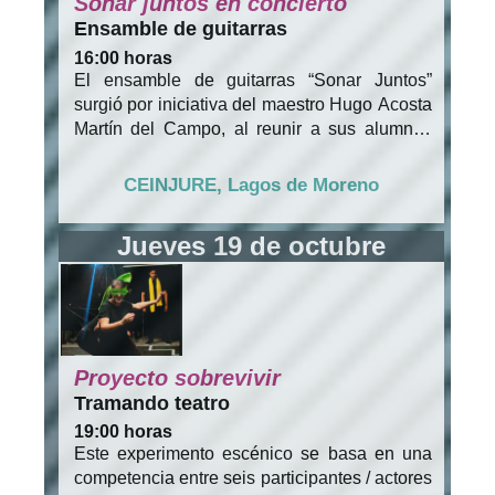
Sonar juntos en concierto
Ensamble de guitarras
16:00 horas
El ensamble de guitarras “Sonar Juntos”
surgió por iniciativa del maestro Hugo Acosta
Martín del Campo, al reunir a sus alumnos
con el objetivo de hacer música de cámara.
Poco a poco esta experiencia se ha
CEINJURE, Lagos de Moreno
transformado en aprendizaje y madurez
musical para sus integrantes, debido al
Jueves 19 de octubre
repertorio que se aborda y que va desde
música del renacimiento hasta
contemporánea.
Proyecto sobrevivir
Tramando teatro
19:00 horas
Este experimento escénico se basa en una
competencia entre seis participantes / actores