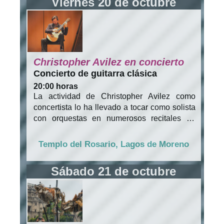
Viernes 20 de octubre
Christopher Avilez en concierto
Concierto de guitarra clásica
20:00 horas
La actividad de Christopher Avilez como
concertista lo ha llevado a tocar como solista
con orquestas en numerosos recitales de
guitarra, así como en agrupaciones de
cámara en diversas salas del país,
Templo del Rosario, Lagos de Moreno
obteniendo varios premios en concursos
nacionales e internacionales. Realizó sus
Sábado 21 de octubre
estudios en UNAM y después de terminar sus
estudios continuó su preparación en Europa.