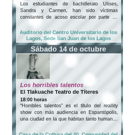
Los estudiantes de bachillerato Ulises,
Sandra y Carmen, han sido víctimas
constantes de acoso escolar por parte de
René, hasta el momento que deciden
secuestrarlo. Los tres someten a su víctima a
Auditorio del Centro Universitario de los
una violencia tal, que al día siguiente lo
Lagos, Sede San Juan de los Lagos
descubren muerto. Entre ellos comienza un
Sábado 14 de octubre
juego de sospecha para buscar al culpable.
Lo único que revelan es la delgada línea
entre ser corderos o depredadores.
Los horribles talentos
El Tlakuache Teatro de Títeres
18:00 horas
“Horribles talentos” es el título del reallity
show con más audiencia en Espantópolis,
una ciudad en la que habitan tanto humanos
como monstruos. “Horribles talentos”,
conducido por el mismísimo Conde Drácula,
Casa de la Cultura del 40, Comunidad del