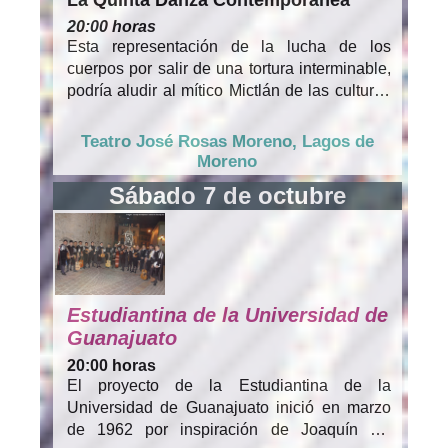
20:00 horas
Esta representación de la lucha de los
cuerpos por salir de una tortura interminable,
podría aludir al mítico Mictlán de las culturas
maya, tolteca y azteca. O bien podría también
representar ese México convulso de hoy,
Teatro José Rosas Moreno, Lagos de
simbolizando una denuncia de los problemas
Moreno
que lo atraviesan. Interpretada por La Quinto
Sábado 7 de octubre
Danza Contemporánea, compañía integrada
por jóvenes bailarines mexicanos que
estudian y practican con dedicación la danza
contemporánea. Se ha dado a conocer por la
pasión, intensidad y energía que representan
escénicamente en cada una de sus obras.
Estudiantina de la Universidad de
Guanajuato
20:00 horas
El proyecto de la Estudiantina de la
Universidad de Guanajuato inició en marzo
de 1962 por inspiración de Joaquín "El