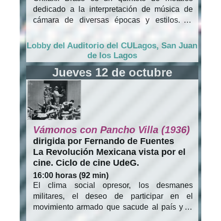
Lozano Murillo
dedicado a la interpretación de música de
* Vestigios
, de Paul Lozano Méndez
cámara de diversas épocas y estilos. El
* Intervención I
, de Cristina Sandor
ensamble está conformado por dos
* Nuda vida
, de Francisco Huerta Ramírez
trompetas, trombón, corno francés y tuba.
Lobby del Auditorio del CULagos, San Juan
* La morena y su perra
, de David Octavio
Desde su formación en 2010, ha conseguido
de los Lagos
Morales Soto
un sello muy propio al incorporar durante sus
Jueves 12 de octubre
* Sylvia
, de Jessica Michelle Hernández
conciertos un toque fresco y divertido,
Campos
ofreciendo un amplio repertorio que abarcan
desde la música renacentista, barroca y
clásica hasta llegar a la música
contemporánea, pasando por el jazz y la
Vámonos con Pancho Villa (1936)
música mexicana.
dirigida por Fernando de Fuentes
La Revolución Mexicana vista por el
cine. Ciclo de cine UdeG.
16:00 horas (92 min)
El clima social opresor, los desmanes
militares, el deseo de participar en el
movimiento armado que sacude al país y la
admiración por el caudillo de leyenda,