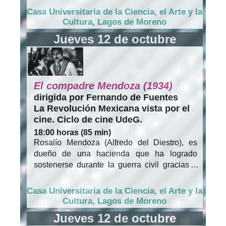
impulsa a “Los leones de San Pablo”, seis
Casa Universitaria de la Ciencia, el Arte y la
agricultores sencillos, a ‘meterse a la bola’
Cultura, Lagos de Moreno
para ir al encuentro con su muerte, sin que la
Jueves 12 de octubre
ofrenda de sus vidas modifique las
circunstancias sociales.
El compadre Mendoza (1934)
dirigida por Fernando de Fuentes
La Revolución Mexicana vista por el
cine. Ciclo de cine UdeG.
18:00 horas (85 min)
Rosalío Mendoza (Alfredo del Diestro), es
dueño de una hacienda que ha logrado
sostenerse durante la guerra civil gracias a
que hace favores a ambos bandos del
conflicto, lo que lo convierte en amigo
Casa Universitaria de la Ciencia, el Arte y la
personal de los generales de ambos grupos.
Cultura, Lagos de Moreno
Sin embargo, esta situación se complica
Jueves 12 de octubre
luego de que el general revolucionario Felipe