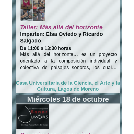
Taller: Más allá del horizonte
Imparten: Elsa Oviedo y Ricardo
Salgado
De 11:00 a 13:30 horas
Más allá del horizonte… es un proyecto
orientado a la composición individual y
colectiva de paisajes sonoros, los cuales
podrán ser escuchados a través de un
dispositivo multimedia, específicamente
Casa Universitaria de la Ciencia, el Arte y la
diseñado para la escucha inmersiva. El
Cultura, Lagos de Moreno
dispositivo a producir será un casco que el
Miércoles 18 de octubre
usuario empleará para la escucha, limitando
el sentido de la vista para propiciar un
entorno íntimo.