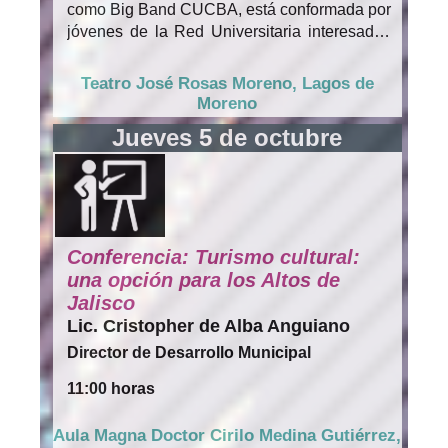
como Big Band CUCBA, está conformada por
jóvenes de la Red Universitaria interesados
en el jazz y la música popular
contemporánea. Este proyecto surgió a
Teatro José Rosas Moreno, Lagos de
mediados de 2014 como un taller de
Moreno
ensamble en formato de quinteto. En 2015 se
Jueves 5 de octubre
abrió la convocatoria a toda la comunidad
estudiantil de la Universidad de Guadalajara,
a partir de ello el grupo creció de seis a
veintidós integrantes, por lo que decidieron
utilizar el formato de big band.
“Tienen entre dieciséis y veintidós años.
Conferencia: Turismo cultural:
Estudian Ciencias y Artes, armonizan el
una opción para los Altos de
cerebro con el corazón. El Capitán del Barco
Jalisco
Carlos Díaz de León Mena, dirige la nave con
Lic. Cristopher de Alba Anguiano
una idea como guía en el firmamento: la
Director de Desarrollo Municipal
juventud es el amor en estado febril.” Carmen
Villoro.
11:00 horas
Aula Magna Doctor Cirilo Medina Gutiérrez,