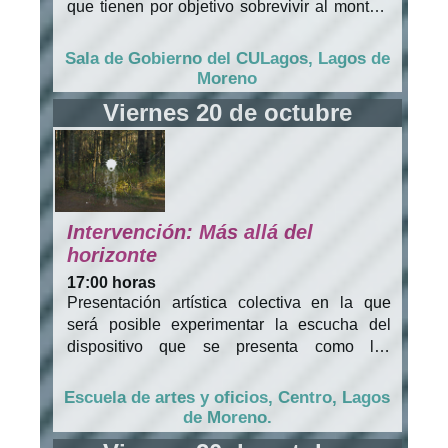
que tienen por objetivo sobrevivir al montaje
a partir de un sistema de puntos asignados a
una serie de juegos en los que, a su vez, se
Sala de Gobierno del CULagos, Lagos de
presentan metáforas acerca de situaciones
Moreno
de injusticia o inseguridad que se viven en
Viernes 20 de octubre
nuestro país.
Intervención: Más allá del
horizonte
17:00 horas
Presentación artística colectiva en la que
será posible experimentar la escucha del
dispositivo que se presenta como los
resultados logrados por cada uno de los
participantes del taller.
Escuela de artes y oficios, Centro, Lagos
de Moreno.