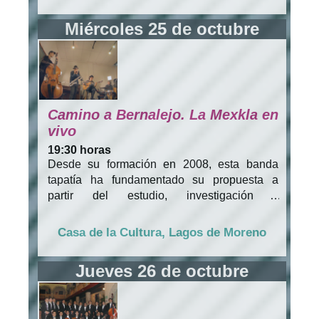
magistralmente por Maye Villanueva.
Miércoles 25 de octubre
Camino a Bernalejo. La Mexkla en
vivo
19:30 horas
Desde su formación en 2008, esta banda
tapatía ha fundamentado su propuesta a
partir del estudio, investigación y
experimentación musical. La variedad de
elementos e influencias presentes en su
Casa de la Cultura, Lagos de Moreno
música, producen por consecuencia un
sonido difícil de catalogar, que si bien puede
Jueves 26 de octubre
emparentarse con el jazz, rock progresivo o
música del mundo, va más allá de cualquier
género.