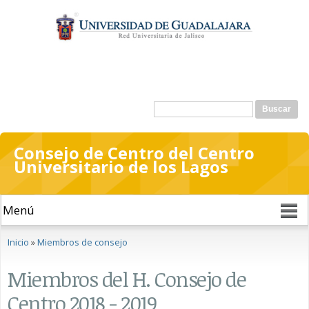
Pasar al
contenido
principal
Formulario de búsqueda
Buscar
Consejo de Centro del Centro
Universitario de los Lagos
Se encuentra usted aquí
Inicio
»
Miembros de consejo
Miembros del H. Consejo de
Centro 2018 - 2019