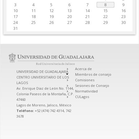
3
4
5
6
7
8
9
10
11
12
13
14
15
16
17
18
19
20
21
22
23
24
25
26
27
28
29
30
31
Acerca de
UNIVERSIDAD DE GUADALAJARA
Miembros de consejo
CENTRO UNIVERSITARIO DE LOS
Comisiones
LAGOS
Sesiones de Consejo
Av. Enrique Diaz de León No. 1144,
Normatividad
Colonia Paseos de la Montaña, C.P.
CULagos
47460
Lagos de Moreno, Jalisco, México
Teléfono:
+52 (474) 742 4314, 742
3678