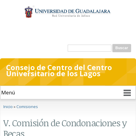
Pasar al
contenido
principal
Formulario de búsqueda
Buscar
Consejo de Centro del Centro
Universitario de los Lagos
Se encuentra usted aquí
Inicio
»
Comisiones
V. Comisión de Condonaciones y
Becas