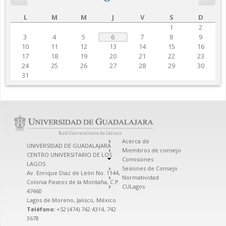
L
M
M
J
V
S
D
1
2
3
4
5
6
7
8
9
10
11
12
13
14
15
16
17
18
19
20
21
22
23
24
25
26
27
28
29
30
31
Acerca de
UNIVERSIDAD DE GUADALAJARA
Miembros de consejo
CENTRO UNIVERSITARIO DE LOS
Comisiones
LAGOS
Sesiones de Consejo
Av. Enrique Diaz de León No. 1144,
Normatividad
Colonia Paseos de la Montaña, C.P.
CULagos
47460
Lagos de Moreno, Jalisco, México
Teléfono:
+52 (474) 742 4314, 742
3678